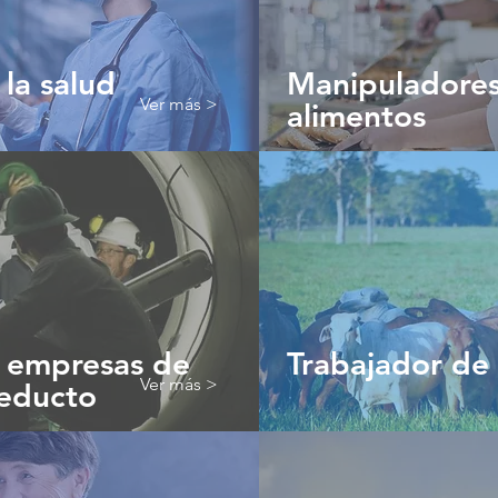
la salud
Manipuladore
Ver más >
alimentos
e empresas de
Trabajador de 
Ver más >
ueducto